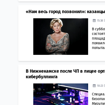
«Нам весь город позвонил»: казанц
15:38 
В суббо
состоя
площад
появило
попытал
В Нижнекамске после ЧП в лицее ор
кибербуллинга
10:23 
Специа
безопа
Мизули