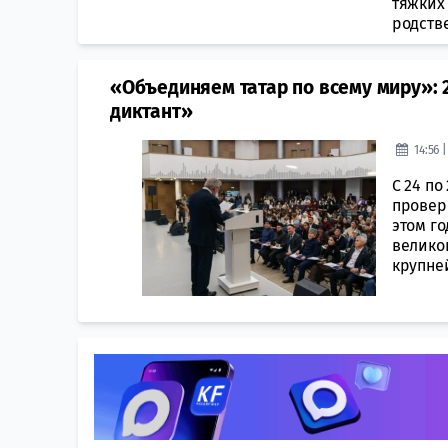
тяжких 
родстве
«Объединяем татар по всему миру»: 
диктант»
14:56 
С 24 п
проверк
этом г
великог
крупней