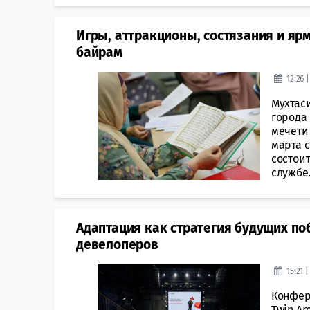
Игры, аттракционы, состязания и яр
байрам
12:26 
Мухтас
города
мечети
марта с
состоит
службе.
Адаптация как стратегия будущих по
девелоперов
15:21 
Конфер
Twin Ar