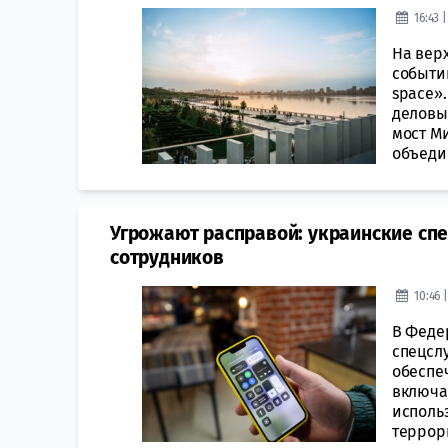
16:43 
На вер
событи
space»
деловы
мост М
объеди
Угрожают расправой: украинские сп
сотрудников
10:46 
В Феде
спецсл
обеспе
включа
исполь
террор