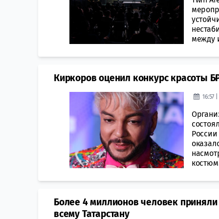
меропр
устойч
нестаб
между 
Киркоров оценил конкурс красоты Б
16:57 
Органи
состоя
России
оказал
насмотр
костюмы
Более 4 миллионов человек приняли 
всему Татарстану