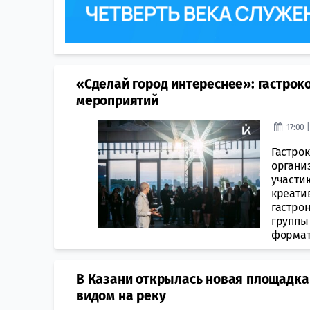
«Сделай город интереснее»: гастро
мероприятий
17:00 
Гастрок
органи
участи
креати
гастро
группы
формато
В Казани открылась новая площадка
видом на реку