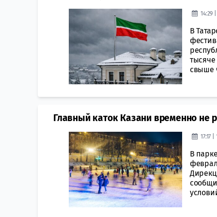
14:29 
В Татар
фестив
респуб
тысяче
свыше 
Главный каток Казани временно не р
17:17 
В парке
февраля
Дирекци
сообщи
условий