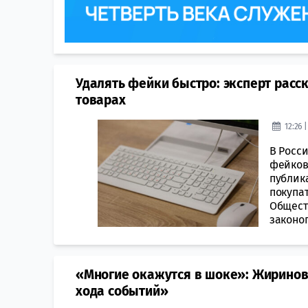
Удалять фейки быстро: эксперт расс
товарах
12:26 
В Росс
фейков
публик
покупа
Общест
законоп
«Многие окажутся в шоке»: Жиринов
хода событий»