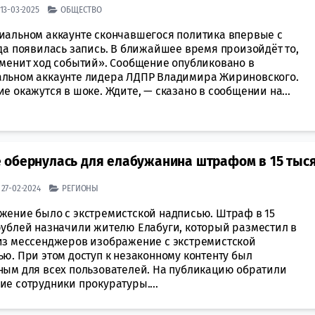
| 13-03-2025
ОБЩЕСТВО
иальном аккаунте скончавшегося политика впервые с
да появилась запись. В ближайшее время произойдёт то,
зменит ход событий». Сообщение опубликовано в
льном аккаунте лидера ЛДПР Владимира Жириновского.
е окажутся в шоке. Ждите, — сказано в сообщении на...
 обернулась для елабужанина штрафом в 15 тыс
| 27-02-2024
РЕГИОНЫ
жение было с экстремистской надписью. Штраф в 15
рублей назначили жителю Елабуги, который разместил в
из мессенджеров изображение с экстремистской
ю. При этом доступ к незаконному контенту был
ным для всех пользователей. На публикацию обратили
е сотрудники прокуратуры....