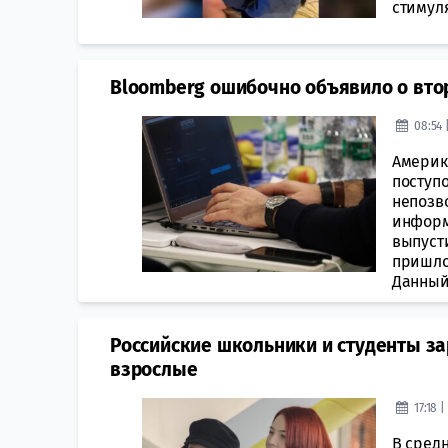
стимуля
​Bloomberg ошибочно объявило о вто
08:54 
Америк
поступ
непозв
информ
выпуст
пришло
Данный 
Российские школьники и студенты за
взрослые
17:18 |
В средн