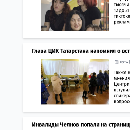
тысячи 
12 до 
тикток
рекламы
Глава ЦИК Татарстана напомнил о вст
09:54 
Также 
мнения
Центри
вступил
спикер
вопросо
Инвалиды Челнов попали на страни