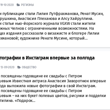
| 19-10-2020
РЕГИОНЫ
и публикации стали Лилия Лутфрахманова, Ренат Мусин,
рушкина, Анастасия Плеханова и Алсу Хайруллина.
и статьи нью-йоркского журнала VGXW стали жители
жных Челнов с ограниченными возможностями. На
цах издания рассказали о визажисте и блогере Лилии
хмановой; художнике Ренате Мусине, который...
ографии в Инстаграм впервые за полгода
| 13-09-2020
ОБЩЕСТВО
 посвящены годовщине ее свадьбы с Петром
евым Известная актриса Анастасия Заворотнюк впервые
года выложила новые фотографии в свой Инстаграм.
 посвящены годовщине ее свадьбы с Петром
евым – на них букет полевых цветов, рисунки и подделки
тилина. «Подарок...