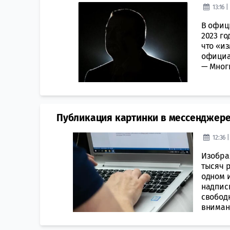
13:16 
В офиц
2023 го
что «и
официа
— Многи
Публикация картинки в мессенджере
12:36 
Изобра
тысяч 
одном 
надпись
свобод
внимани