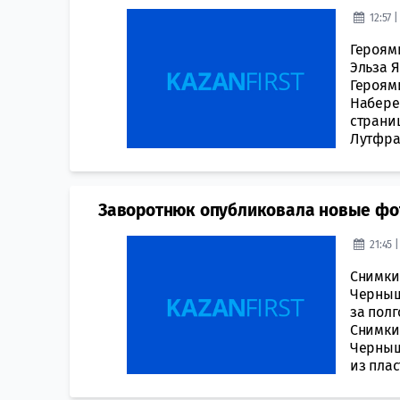
12:57 
Героям
Эльза Я
Героям
Набере
страни
Лутфра
Заворотнюк опубликовала новые фот
21:45 
Снимки
Черныш
за пол
Снимки
Черныш
из плас