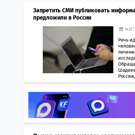
Запретить СМИ публиковать информа
предложили в России
14:22 
Речь и
челове
лечени
исслед
Обраще
Шадаев
России,.