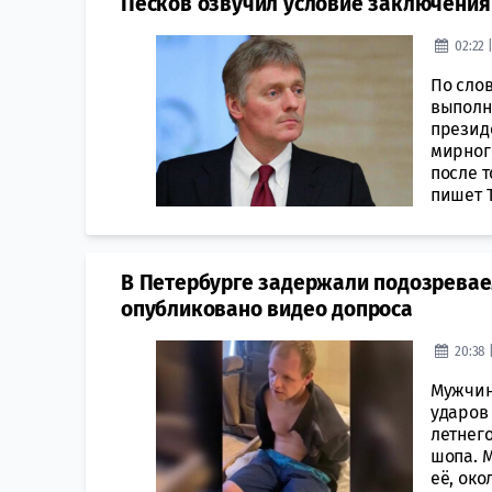
Песков озвучил условие заключения
02:22 
По сло
выполн
президе
мирног
после т
пишет Т
В Петербурге задержали подозревае
опубликовано видео допроса
20:38 
Мужчин
ударов
летнег
шопа. 
её, око