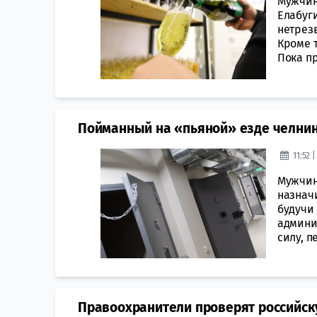
Мужчин
Елабуг
нетрезв
Кроме т
Пока пр
Пойманный на «пьяной» езде челнин
11:52 
Мужчин
назначи
будучи
админис
силу, п
Правоохранители проверят российск