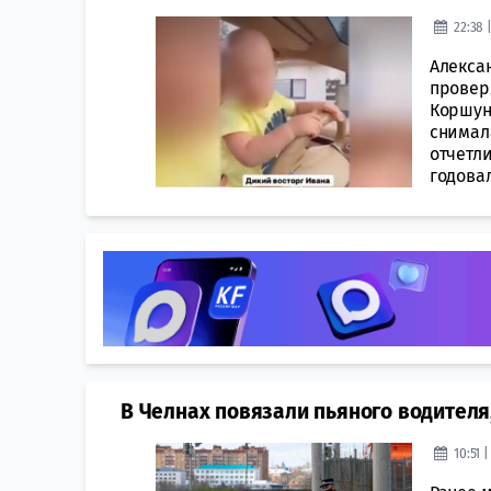
22:38 
Алекса
провер
Коршун
снимала
отчетл
годовал
В Челнах повязали пьяного водителя
10:51 