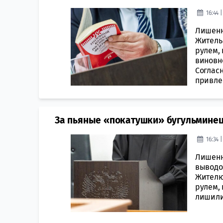
16:44 
Лишенн
Житель
рулем,
виновно
Согласн
привлек
За пьяные «покатушки» бугульминец
16:34 
Лишенн
выводов
Жителю
рулем,
лишили 