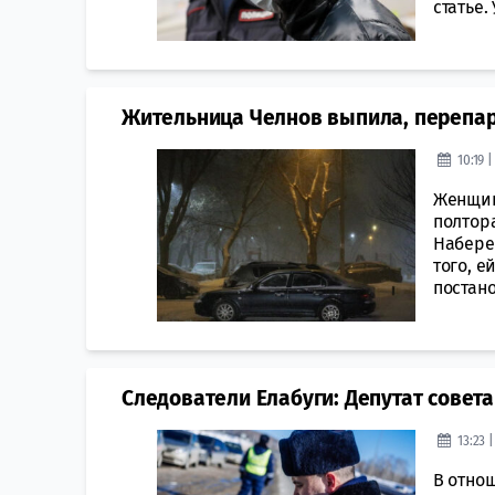
статье.
Жительница Челнов выпила, перепа
10:19 
Женщин
полтор
Набере
того, е
постано
Следователи Елабуги: Депутат совет
13:23 
В отно