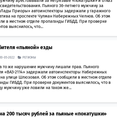
мужчину арестовывали за нетрезвые «покатушки» и отказ
освидетельствования. Пьяного 36-летнего мужчину за
«Лады Приоры» автоинспекторы задержали у гаражного
атива на проспекте Чулман Набережных Челнов. Об этом
ли в местном отделе пропаганды ГИБДД. При проверке
тов выяснилось, что...
бителя «пьяной» езды
| 20-05-2022
РЕГИОНЫ
за то же нарушение мужчину лишали прав. Пьяного
ля «ВАЗ-2114» задержали автоинспекторы Набережных
 на улице Шлюзовая. Об этом сообщили в местном отделе
анды ГИБДД. При проверке документов выяснилось, что в
ду мужчину уже ловили на таком же...
на 200 тысяч рублей за пьяные «покатушки»