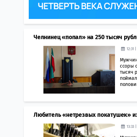
Челнинец «попал» на 250 тысяч рубл
12:31 |
Мужчин
ссоры с
тысяч 
поймали
половин
Любитель «нетрезвых покатушек» из
13:33 