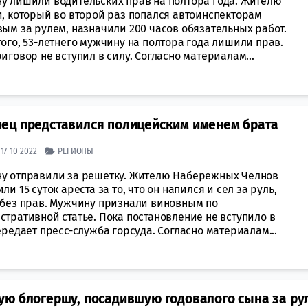
у лишили водительских прав на полтора года. Жителю
и, который во второй раз попался автоинспекторам
ым за рулем, назначили 200 часов обязательных работ.
ого, 53-летнего мужчину на полтора года лишили прав.
иговор не вступил в силу. Согласно материалам...
ец представился полицейским именем брата
| 17-10-2022
РЕГИОНЫ
у отправили за решетку. Жителю Набережных Челнов
ли 15 суток ареста за то, что он напился и сел за руль,
 без прав. Мужчину признали виновным по
тративной статье. Пока постановление не вступило в
ередает пресс-служба горсуда. Согласно материалам...
ую блогершу, посадившую годовалого сына за ру