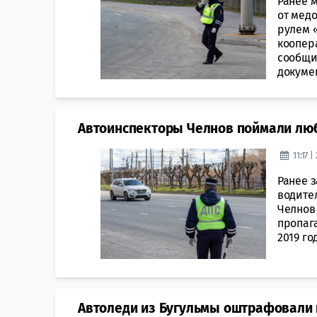
Ранее 
от мед
рулем 
коопер
сообщи
докумен
Автоинспекторы Челнов поймали лю
11:17 
Ранее 
водите
Челнов
пропаг
2019 го
Автоледи из Бугульмы оштрафовали 