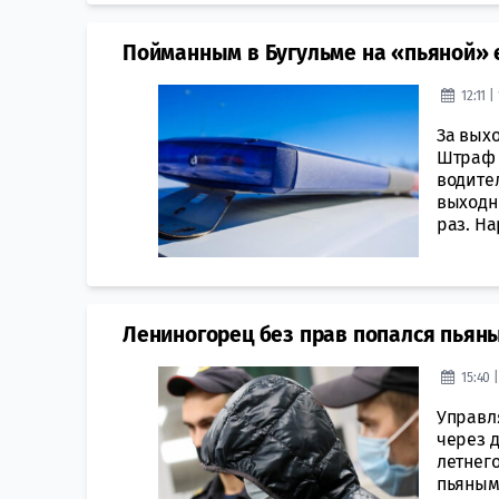
Пойманным в Бугульме на «пьяной» 
12:11 
За вых
Штраф 
водител
выходн
раз. На
Лениногорец без прав попался пьяны
15:40 
Управл
через д
летнег
пьяным