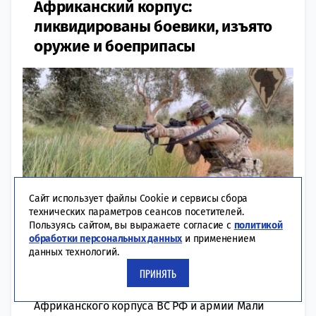
Африканский корпус:
ликвидированы боевики, изъято
оружие и боеприпасы
Сайт использует файлы Cookie и сервисы сбора
технических параметров сеансов посетителей.
Пользуясь сайтом, вы выражаете согласие с
политикой
обработки персональных данных
и применением
данных технологий.
10:07 | 08-06-2026
ОБЩЕСТВО
ПРИНЯТЬ
За прошедшие сутки военнослужащие
Африканского корпуса ВС РФ и армии Мали