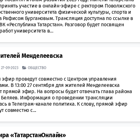
 принять участие в онлайн-эфире с ректором Поволжского
рственного университета физической культуры, спорта и
а Рафисом Бургановым. Трансляция доступна по ссылке в
ВК «Республика Татарстан». Разговор будет посвящен
работ университета в...
жителей Менделеевска
| 27-09-2023
ОБЩЕСТВО
 эфир проведут совместно с Центром управления
ми. В 13:00 27 сентября для жителей Менделеевска
т прямой эфир. На вопросы будет отвечать глава района
 Беляев. Информация о проведении трансляции
сь в Телеграм-канале политика. К слову, прямой эфир
т совместно с...
фира «ТатарстанОнлайн»