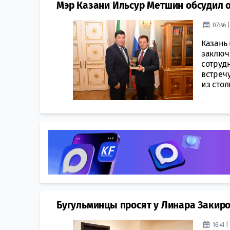
Мэр Казани Ильсур Метшин обсудил о
07:46 
Казань 
заключ
сотрудн
встреч
из стол
Бугульминцы просят у Линара Закир
16:41 