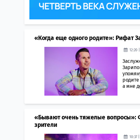
«Когда еще одного родите»: Рифат 
12:20 
Заслуж
Зарипо
упомян
родите 
а мне до
«Бывают очень тяжелые вопросы»: Ф
зрители
10:37 