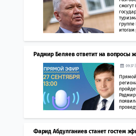
смогут
госуда
туризм
группе 
итогам 
Радмир Беляев ответит на вопросы 
09:37 
Прямой
региона
пройде
Радмир
появила
проведу
Фарид Абдулганиев станет гостем э