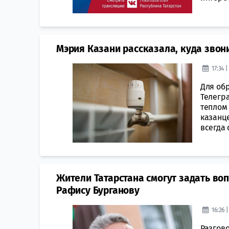
Мэрия Казани рассказала, куда звон
17:34 
Для об
Телегра
теплом 
казанц
всегда 
Жители Татарстана смогут задать во
Рафису Бурганову
16:26 
Разгово