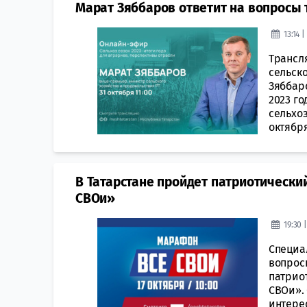
Марат Зяббаров ответит на вопросы 
13:14 
Трансл
сельско
Зяббар
2023 го
сельхо
октября
В Татарстане пройдет патриотическ
СВОи»
19:30 
Специа
вопросы
патрио
СВОи».
интере