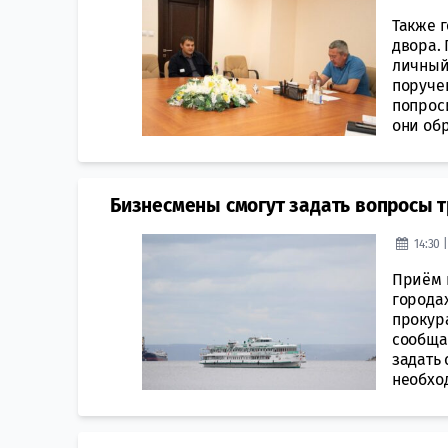
Также 
двора.
личный
поруче
попрос
они обр
Бизнесмены смогут задать вопросы 
14:30 
Приём 
города
прокур
сообща
задать 
необход