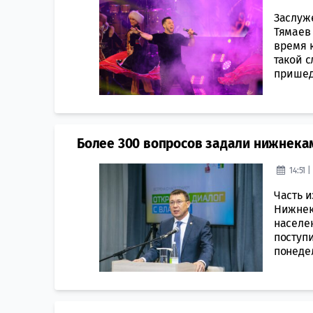
Заслуж
Тямаев 
время к
такой с
пришедш
Более 300 вопросов задали нижнекам
14:51 
Часть 
Нижнек
населе
поступ
понедел