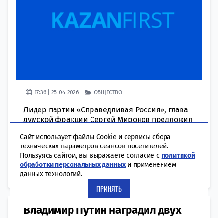
17:36 | 25-04-2026
ОБЩЕСТВО
Лидер партии «Справедливая Россия», глава
думской фракции Сергей Миронов предложил
усилить ответственность за нападения на
Сайт использует файлы Cookie и сервисы сбора
медработников и покушение на их жизнь. С
технических параметров сеансов посетителей.
такой инициативой он выступил после
Пользуясь сайтом, вы выражаете согласие с
политикой
нападения на врачей в Махачкале. Политик
обработки персональных данных
и применением
считает, что нападения на медиков
данных технологий.
необходимо приравнять...
ПРИНЯТЬ
Владимир Путин наградил двух