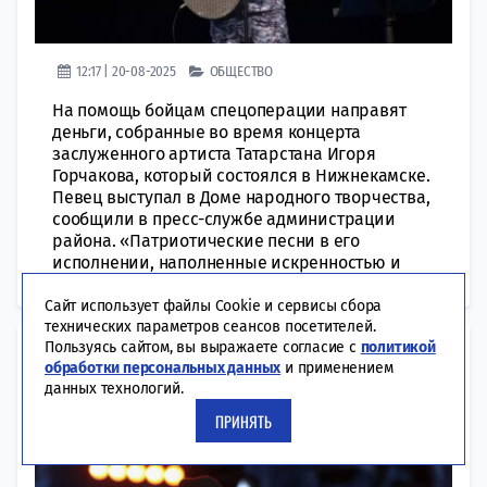
12:17 | 20-08-2025
ОБЩЕСТВО
На помощь бойцам спецоперации направят
деньги, собранные во время концерта
заслуженного артиста Татарстана Игоря
Горчакова, который состоялся в Нижнекамске.
Певец выступал в Доме народного творчества,
сообщили в пресс-службе администрации
района. «Патриотические песни в его
исполнении, наполненные искренностью и
чувством, рассказывали...
Сайт использует файлы Cookie и сервисы сбора
технических параметров сеансов посетителей.
Пользуясь сайтом, вы выражаете согласие с
политикой
Стало известно, кто станет
обработки персональных данных
и применением
хедлайнером на праздновании
данных технологий.
Дня республики в Челнах
ПРИНЯТЬ