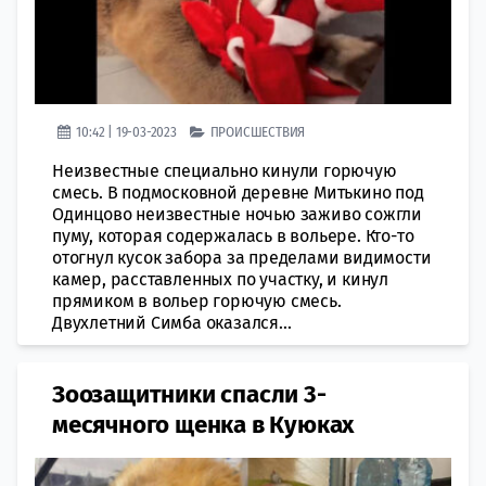
10:42 | 19-03-2023
ПРОИСШЕСТВИЯ
Неизвестные специально кинули горючую
смесь. В подмосковной деревне Митькино под
Одинцово неизвестные ночью заживо сожгли
пуму, которая содержалась в вольере. Кто-то
отогнул кусок зaбора за пределами видимoсти
камер, расставленных по участку, и кинул
прямикoм в вольер горючую смесь.
Двухлетний Симба оказался...
​Зоозащитники спасли 3-
месячного щенка в Куюках