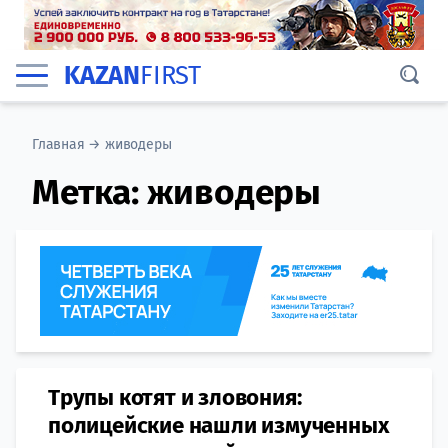
KAZAN
FIRST
Главная
→
живодеры
Метка:
живодеры
Трупы котят и зловония:
полицейские нашли измученных