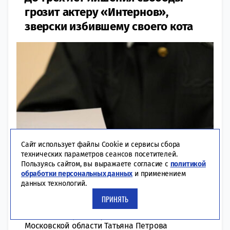
грозит актеру «Интернов»,
зверски избившему своего кота
Сайт использует файлы Cookie и сервисы сбора
технических параметров сеансов посетителей.
Пользуясь сайтом, вы выражаете согласие с
политикой
обработки персональных данных
и применением
данных технологий.
10:59 | 06-05-2022
КРИМИНАЛ
ПРИНЯТЬ
Против него возбудили уголовное дело.
Начальник пресс-службы ГУ МВД России по
Московской области Татьяна Петрова