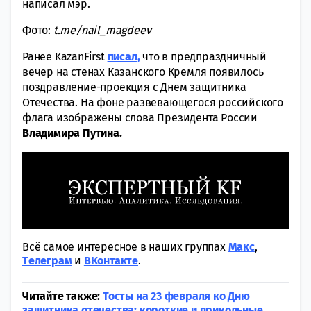
написал мэр.
Фото:
t.me/nail_magdeev
Ранее KazanFirst
писал
,
что в предпраздничный
вечер на стенах Казанского Кремля появилось
поздравление-проекция с Днем защитника
Отечества. На фоне развевающегося российского
флага изображены слова Президента России
Владимира Путина.
Всё самое интересное в наших группах
Макс
,
Tелеграм
и
ВКонтакте
.
Читайте также:
Тосты на 23 февраля ко Дню
защитника отечества: короткие и прикольные