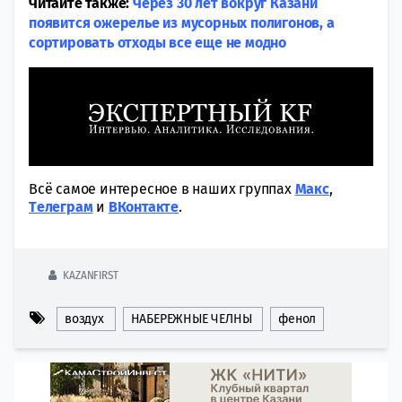
Читайте также:
Через 30 лет вокруг Казани
появится ожерелье из мусорных полигонов, а
сортировать отходы все еще не модно
Всё самое интересное в наших группах
Макс
,
Tелеграм
и
ВКонтакте
.
KAZANFIRST
воздух
НАБЕРЕЖНЫЕ ЧЕЛНЫ
фенол