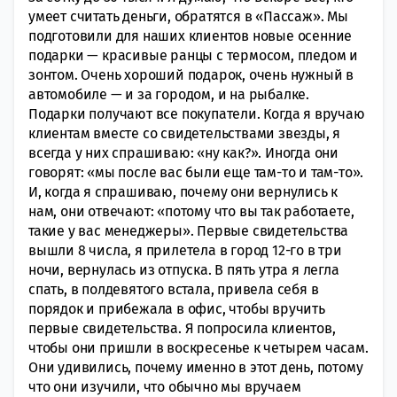
умеет считать деньги, обратятся в «Пассаж». Мы
подготовили для наших клиентов новые осенние
подарки — красивые ранцы с термосом, пледом и
зонтом. Очень хороший подарок, очень нужный в
автомобиле — и за городом, и на рыбалке.
Подарки получают все покупатели. Когда я вручаю
клиентам вместе со свидетельствами звезды, я
всегда у них спрашиваю: «ну как?». Иногда они
говорят: «мы после вас были еще там-то и там-то».
И, когда я спрашиваю, почему они вернулись к
нам, они отвечают: «потому что вы так работаете,
такие у вас менеджеры». Первые свидетельства
вышли 8 числа, я прилетела в город 12-го в три
ночи, вернулась из отпуска. В пять утра я легла
спать, в полдевятого встала, привела себя в
порядок и прибежала в офис, чтобы вручить
первые свидетельства. Я попросила клиентов,
чтобы они пришли в воскресенье к четырем часам.
Они удивились, почему именно в этот день, потому
что они изучили, что обычно мы вручаем