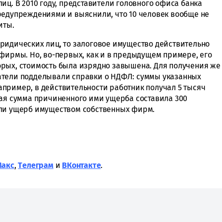
иц. В 2010 году, представители головного офиса банка
редупреждениями и выяснили, что 10 человек вообще не
иты.
ридических лиц, то залоговое имущество действительно
 фирмы. Но, во-первых, как и в предыдущем примере, его
рых, стоимость была изрядно завышена. Для получения же
атели подделывали справки о НДФЛ: суммы указанных
пример, в действительности работник получал 5 тысяч
щая сумма причиненного ими ущерба составила 300
или ущерб имуществом собственных фирм.
Макс
,
Tелеграм
и
ВКонтакте
.