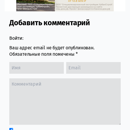
Добавить комментарий
Comment section
Войти:
Ваш адрес email не будет опубликован.
Обязательные поля помечены
*