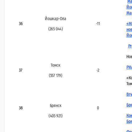
Ма
Йо
Ма
Йошкар-Ола
36
-11
«М
(265 044)
но
Йо
Pr
Но
Томск
РИ
37
-2
(557 179)
«К
То
Bry
Бр
Брянск
38
0
Ко
(405 921)
Бр