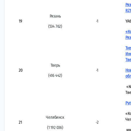
Ряз
RZN
Рязань
19
-1
YA6
(534 762)
«К
Ряз
Tve
Ин
Тв
Тверь
20
-1
Нов
(416 442)
обл
«К
Тв
Ру
«К
Челябинск
Че
21
-2
(1 192 036)
ww