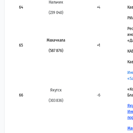
Нальчик
64
+4
Кав
(239 040)
РИ
Ре
ин
Махачкала
«Д
65
+1
(587 876)
КА
Кав
Ин
«Sa
«К
Якутск
66
-6
Бл
(303 836)
Як
Ин
пор
Ma