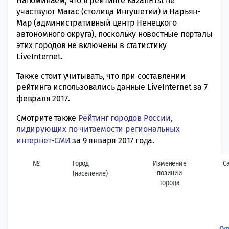
Напоминаем, что в рейтинге KazanFirst не
участвуют Магас (столица Ингушетии) и Нарьян-
Мар (административный центр Ненецкого
автономного округа), поскольку новостные порталы
этих городов не включены в статистику
LiveInternet.
Также стоит учитывать, что при составлении
рейтинга использовались данные LiveInternet за 7
февраля 2017.
Смотрите также
Рейтинг городов России,
лидирующих по читаемости региональных
интернет-СМИ
за 9 января 2017 года.
№
Город
Изменение
С
позиции
(население)
города