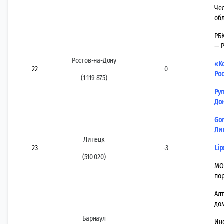
Че
об
РБ
— 
Ростов-на-Дону
«К
22
0
Рос
(1 119 875)
Руг
До
Gor
Ли
Липецк
23
-3
Lip
(510 020)
MO
по
Алт
до
Барнаул
Ин