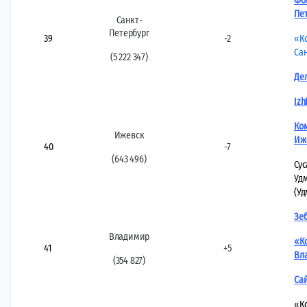
Фон
Пе
Санкт-
Петербург
39
-2
«К
Са
(5 222 347)
Де
Izh
Ко
Ижевск
Иж
40
-7
(643 496)
Сус
Уд
(У
Зеб
Владимир
«К
41
+5
Вл
(354 827)
Cай
«К