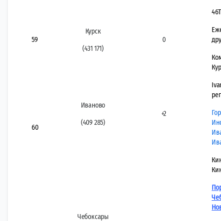
46
Еж
Курск
59
0
дру
(431 171)
Ко
Ку
Iva
ре
Иваново
Гор
+2
(409 285)
Ин
60
Ив
Ив
Кин
Ки
Пор
Че
Но
Чебоксары