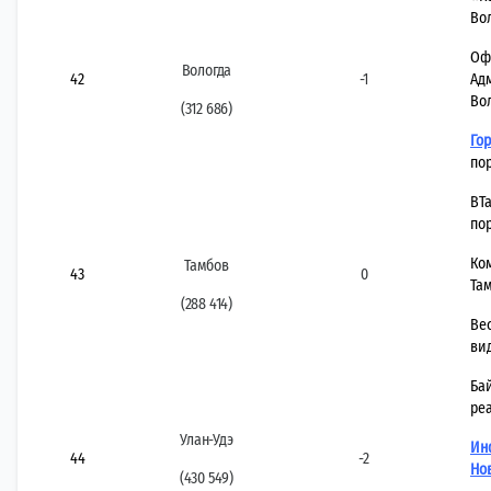
Во
Оф
Вологда
42
-1
Ад
Во
(312 686)
Го
по
ВТ
по
Ко
Тамбов
43
0
Та
(288 414)
Вес
ви
Ба
ре
Улан-Удэ
Ин
44
-2
Но
(430 549)