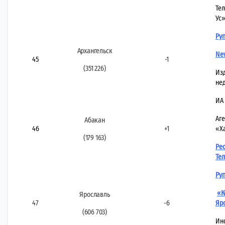
Те
Ус»
Руг
Архангельск
Ne
45
-1
(351 226)
Из
не
ИА
Аге
Абакан
46
+1
«Х
(179 163)
Ре
Те
Ру
«К
Ярославль
47
-6
Яр
(606 703)
Ин