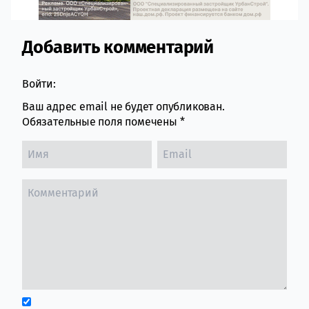
Добавить комментарий
Comment section
Войти:
Ваш адрес email не будет опубликован.
Обязательные поля помечены
*