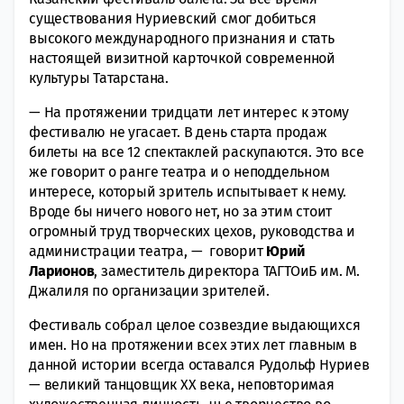
существования Нуриевский смог добиться
высокого международного признания и стать
настоящей визитной карточкой современной
культуры Татарстана.
— На протяжении тридцати лет интерес к этому
фестивалю не угасает. В день старта продаж
билеты на все 12 спектаклей раскупаются. Это все
же говорит о ранге театра и о неподдельном
интересе, который зритель испытывает к нему.
Вроде бы ничего нового нет, но за этим стоит
огромный труд творческих цехов, руководства и
администрации театра, — говорит
Юрий
Ларионов
, заместитель директора ТАГТОиБ им. М.
Джалиля по организации зрителей.
Фестиваль собрал целое созвездие выдающихся
имен. Но на протяжении всех этих лет главным в
данной истории всегда оставался Рудольф Нуриев
— великий танцовщик XX века, неповторимая