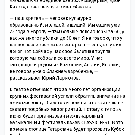
«Жизель», «Лебединое озеро», «Баядерка», «Дон
Кихот», советская классика «Анюта».
— Наш зритель — человек культурно
образованный, молодой, ищущий. Мы ездим уже
23 года в Европу — там больше пенсионеры за 60, у
нас же много публики до 30 лет. Я не говорю, что у
наших пенсионеров нет интереса — есть, но у них
денег нет. Сейчас у нас своя балетная труппа,
которую мы собрали со всего мира. У нас
танцовщики родом из Бразилии, Англии, Японии,
не говоря уже о ближнем зарубежье, —
рассказывает Юрий Ларионов.
В театре отмечают, что за много лет организации
крупных фестивалей успели обратить внимание на
ажиотаж вокруг билетов и поняли, что зрителю не
хватает подобных мероприятий. Потому с 19 по 29
июня будет организован международный
музыкальный фестиваль KAZAN CLASSIC FEST. В это
время в столице Татарстана будет проходить Кубок