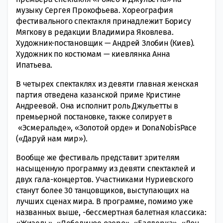
музыку Сергея Прокофьева. Хореография
фестивального спектакля принадлежит Борису
Мягкову в редакции Владимира Яковлева.
Художник-постановщик — Андрей Злобин (Киев).
Художник по костюмам — киевлянка Анна
Ипатьева.
В четырех спектаклях из девяти главная женская
партия отведена казанской приме Кристине
Андреевой. Она исполнит роль Джульетты в
премьерной постановке, также солирует в
«Эсмеральде», «Золотой орде» и DonaNobisPace
(«Даруй нам мир»).
Вообще же фестиваль представит зрителям
насыщенную программу из девяти спектаклей и
двух гала-концертов. Участниками Нуриевского
станут более 30 танцовщиков, выступающих на
лучших сценах мира. В программе, помимо уже
названных выше, -бессмертная балетная классика: