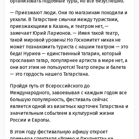
организовать подобные туры, но все безуспешно.
— Приезжают люди. Они по магазинам походили и
уехали. В Татарстане смычки между туристами,
приезжающими в Казань, и театром нет, —
замечает Юрий Ларионов. — Имея такой театр,
такой мировой уровень! Но Госкомитет никак не
может познакомить туриста с нашим театром — это
беда! Нуриев — единственный татарин, который
прославил татар, популярнее артиста в мире нет, а
они вот этим не пользуются! Театр оперы и балета
— это гордость нашего Татарстана.
Пройдя путь от Всероссийского до
Международного, завоевывая с каждым годом все
большую популярность, фестиваль сейчас
является одной из визитных карточек Татарстана и
значительным событием в культурной жизни
России и Европы.
В этом году фестивальную афишу откроет
премьера спектакля «Ромео и Джульетта» на