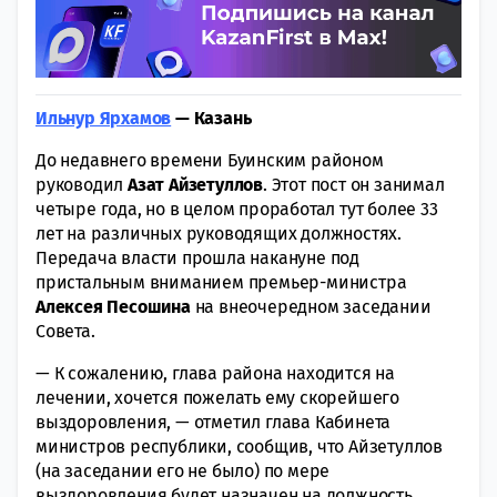
Ильнур Ярхамов
— Казань
До недавнего времени Буинским районом
руководил
Азат Айзетуллов
. Этот пост он занимал
четыре года, но в целом проработал тут более 33
лет на различных руководящих должностях.
Передача власти прошла накануне под
пристальным вниманием премьер-министра
Алексея Песошина
на внеочередном заседании
Совета.
— К сожалению, глава района находится на
лечении, хочется пожелать ему скорейшего
выздоровления, — отметил глава Кабинета
министров республики, сообщив, что Айзетуллов
(на заседании его не было) по мере
выздоровления будет назначен на должность