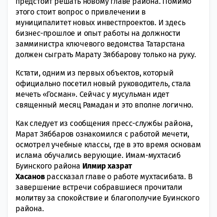
предстоит решать новому главе района. Помимо
этого стоит вопрос о привлечении в
муниципалитет новых инвестпроектов. И здесь
бизнес-прошлое и опыт работы на должности
замминистра ключевого ведомства Татарстана
должен сыграть Марату Зяббарову только на руку.
Кстати, одним из первых объектов, который
официально посетил новый руководитель, стала
мечеть «Госман». Сейчас у мусульман идет
священный месяц Рамадан и это вполне логично.
Как следует из сообщения пресс-службы района,
Марат Зяббаров ознакомился с работой мечети,
осмотрел учебные классы, где в это время основам
ислама обучались верующие. Имам-мухтасиб
Буинского района
Илмир хазрат
Хасанов
рассказал главе о работе мухтасибата. В
завершение встречи собравшиеся прочитали
молитву за спокойствие и благополучие Буинского
района.