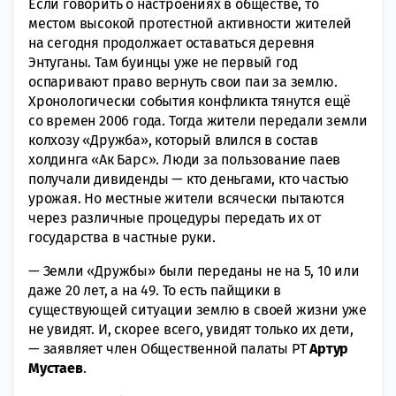
Если говорить о настроениях в обществе, то
местом высокой протестной активности жителей
на сегодня продолжает оставаться деревня
Энтуганы. Там буинцы уже не первый год
оспаривают право вернуть свои паи за землю.
Хронологически события конфликта тянутся ещё
со времен 2006 года. Тогда жители передали земли
колхозу «Дружба», который влился в состав
холдинга «Ак Барс». Люди за пользование паев
получали дивиденды — кто деньгами, кто частью
урожая. Но местные жители всячески пытаются
через различные процедуры передать их от
государства в частные руки.
— Земли «Дружбы» были переданы не на 5, 10 или
даже 20 лет, а на 49. То есть пайщики в
существующей ситуации землю в своей жизни уже
не увидят. И, скорее всего, увидят только их дети,
— заявляет член Общественной палаты РТ
Артур
Мустаев
.