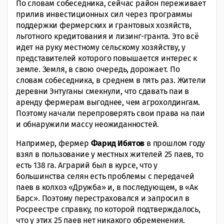
По словам собеседника, сейчас район переживает
прилив инвестиционных сил через программы
поддержки фермерских и грантовых хозяйств,
льготного кредитования и лизинг-гранта. Это всё
идет на руку местному сельскому хозяйству, у
представителей которого повышается интерес к
земле. Земля, в свою очередь, дорожает. По
словам собеседника, в среднем в пять раз. Жители
деревни Энтуганы смекнули, что сдавать паи в
аренду фермерам выгоднее, чем агрохолдингам.
Поэтому начали перепроверять свои права на паи
и обнаружили массу неожиданностей.
Например, фермер
Фарид Ибятов
в прошлом году
взял в пользование у местных жителей 25 паев, то
есть 138 га. Аграрий был в курсе, что у
большинства селян есть проблемы с передачей
паев в колхоз «Дружба» и, в последующем, в «Ак
Барс». Поэтому перестраховался и запросил в
Росреестре справку, по которой подтверждалось,
что у этих 25 паев нет никакого обременения.