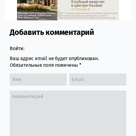
Добавить комментарий
Comment section
Войти:
Ваш адрес email не будет опубликован.
Обязательные поля помечены
*