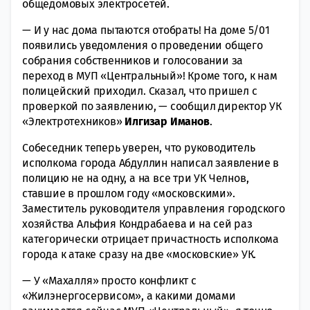
общедомовых электросетей.
— И у нас дома пытаются отобрать! На доме 5/01
появились уведомления о проведении общего
собрания собственников и голосовании за
переход в МУП «Центральный»! Кроме того, к нам
полицейский приходил. Сказал, что пришел с
проверкой по заявлению, — сообщил директор УК
«Электротехников»
Илгизар Иманов
.
Собеседник теперь уверен, что руководитель
исполкома города Абдуллин написал заявление в
полицию не на одну, а на все три УК Челнов,
ставшие в прошлом году «московскими».
Заместитель руководителя управления городского
хозяйства Альфия Кондрабаева и на сей раз
категорически отрицает причастность исполкома
города к атаке сразу на две «московские» УК.
— У «Махалля» просто конфликт с
«Жилэнергосервисом», а какими домами