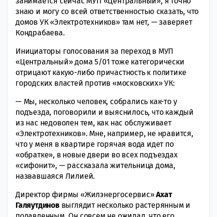
занимается сейчас МУП «Центральный», я точно
знаю и могу со всей ответственностью сказать, что
домов УК «Электротехников» там нет, — заверяет
Кондрабаева.
Инициаторы голосования за переход в МУП
«Центральный» дома 5/01 тоже категорически
отрицают какую-либо причастность к политике
городских властей против «московских» УК:
— Мы, несколько человек, собрались как-то у
подъезда, поговорили и выяснилось, что каждый
из нас недоволен тем, как нас обслуживает
«Электротехников». Мне, например, не нравится,
что у меня в квартире горячая вода идет по
«обратке», в новые двери во всех подъездах
«сифонит», — рассказала жительница дома,
назвавшаяся Лилией.
Директор фирмы «Жилэнергосервис»
Ахат
Галяутдинов
выглядит несколько растерянным и
подавленным. Он совсем не ожидал, что его