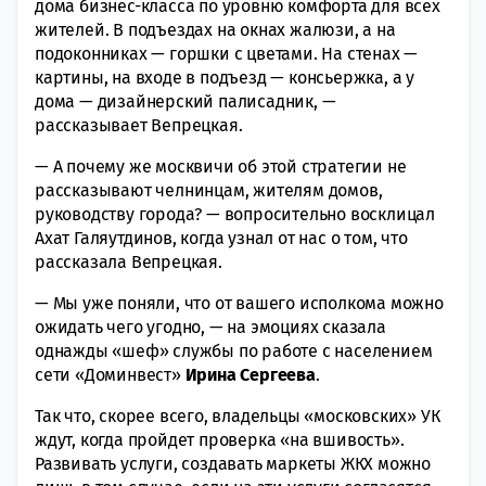
дома бизнес-класса по уровню комфорта для всех
жителей. В подъездах на окнах жалюзи, а на
подоконниках — горшки с цветами. На стенах —
картины, на входе в подъезд — консьержка, а у
дома — дизайнерский палисадник, —
рассказывает Вепрецкая.
— А почему же москвичи об этой стратегии не
рассказывают челнинцам, жителям домов,
руководству города? — вопросительно восклицал
Ахат Галяутдинов, когда узнал от нас о том, что
рассказала Вепрецкая.
— Мы уже поняли, что от вашего исполкома можно
ожидать чего угодно, — на эмоциях сказала
однажды «шеф» службы по работе с населением
сети «Доминвест»
Ирина Сергеева
.
Так что, скорее всего, владельцы «московских» УК
ждут, когда пройдет проверка «на вшивость».
Развивать услуги, создавать маркеты ЖКХ можно