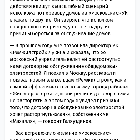
действия впишут в масштабный сценарий
исполкома по переводу домов из «московских» УК
в какие-то другие. Он уверяет, что исполком
совершенно ни при чем, у него есть другие
причины бороться за обслуживание домов.
— В прошлом году мне позвонила директор УК
«Ремжилстрой» Лукина и сказала, что ее
московский учредитель велит ей расторгнуть с
нами договор на обслуживание общедомовых
электросетей. Я поехал в Москву, рассказал и
показал новым владельцам «Ремжилстроя», как и
с какой эффективностью по всему городу работает
«Жилэнергосервис», и они решили договор с нами
не расторгать. А в этом году я увидел признаки
того, что договор на обслуживание электросетей
хочет расторгнуть «Маяк», собственник УК
«Махалля», — говорит Галяутдинов.
— Вас встревожило желание «московских»
компаний взять электрику на себя, поэтому вы