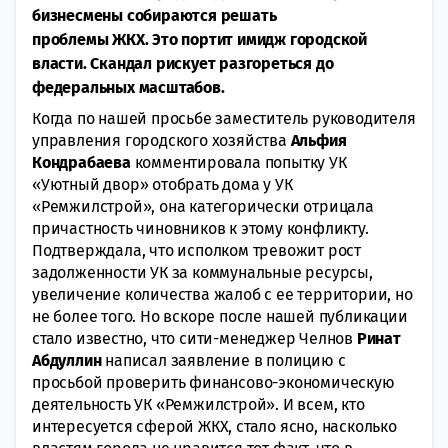
бизнесмены собираются решать
проблемы ЖКХ. Это портит имидж городской
власти. Скандал рискует разгореться до
федеральных масштабов.
Когда по нашей просьбе заместитель руководителя
управления городского хозяйства
Альфия
Кондрабаева
комментировала попытку УК
«Уютный двор» отобрать дома у УК
«Ремжилстрой», она категорически отрицала
причастность чиновников к этому конфликту.
Подтверждала, что исполком тревожит рост
задолженности УК за коммунальные ресурсы,
увеличение количества жалоб с ее территории, но
не более того. Но вскоре после нашей публикации
стало известно, что сити-менеджер Челнов
Ринат
Абдуллин
написал заявление в полицию с
просьбой проверить финансово-экономическую
деятельность УК «Ремжилстрой». И всем, кто
интересуется сферой ЖКХ, стало ясно, насколько