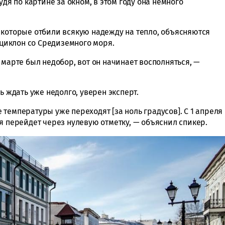
удя по картине за окном, в этом году она немного
 которые отбили всякую надежду на тепло, объясняются
 циклон со Средиземного моря.
 марте был недобор, вот он начинает восполняться, —
ь ждать уже недолго, уверен эксперт.
температуры уже переходят [за ноль градусов]. С 1 апреля
я перейдет через нулевую отметку, — объяснил спикер.