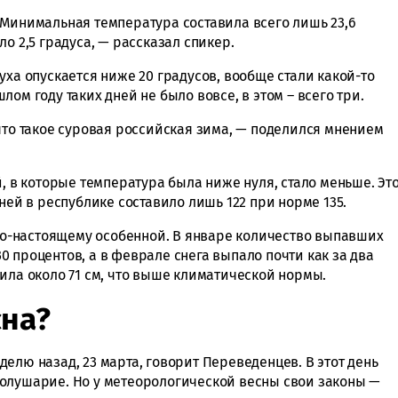
 Минимальная температура составила всего лишь 23,6
о 2,5 градуса, — рассказал спикер.
уха опускается ниже 20 градусов, вообще стали какой-то
ом году таких дней не было вовсе, в этом – всего три.
что такое суровая российская зима, — поделился мнением
й, в которые температура была ниже нуля, стало меньше. Эт
ней в республике составило лишь 122 при норме 135.
 по-настоящему особенной. В январе количество выпавших
 процентов, а в феврале снега выпало почти как за два
ила около 71 см, что выше климатической нормы.
сна?
елю назад, 23 марта, говорит Переведенцев. В этот день
олушарие. Но у метеорологической весны свои законы —