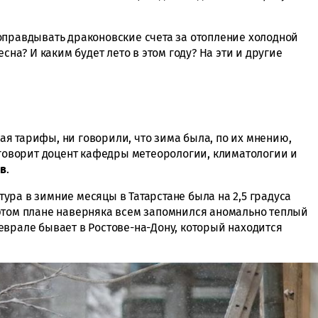
оправдывать драконовские счета за отопление холодной
сна? И каким будет лето в этом году? На эти и другие
я тарифы, ни говорили, что зима была, по их мнению,
— говорит доцент кафедры метеорологии, климатологии и
ев
.
ра в зимние месяцы в Татарстане была на 2,5 градуса
этом плане наверняка всем запомнился аномально теплый
еврале бывает в Ростове-на-Дону, который находится