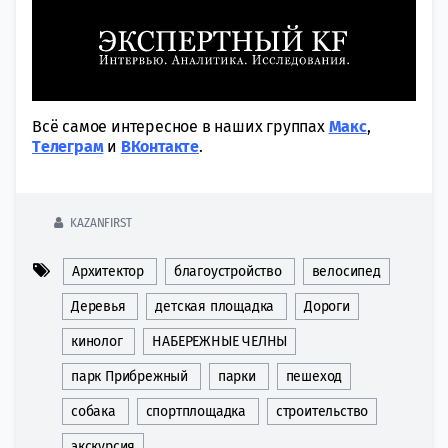
Всё самое интересное в наших группах
Макс
,
Tелеграм
и
ВКонтакте
.
KAZANFIRST
Архитектор
благоустройство
велосипед
Деревья
детская площадка
Дороги
кинолог
НАБЕРЕЖНЫЕ ЧЕЛНЫ
парк Прибрежный
парки
пешеход
собака
спортплощадка
строительство
экскурсия