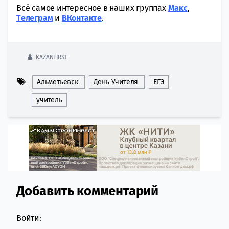
Всё самое интересное в наших группах
Макс
,
Tелеграм
и
ВКонтакте
.
KAZANFIRST
Альметьевск
День Учителя
ЕГЭ
учитель
Добавить комментарий
Comment section
Войти: