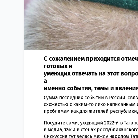
С сожалением приходится отмеча
готовых и
умеющих отвечать на этот вопр
а
именно события, темы и явления
Сумма последних событий в России, связ
схожестью с каким-то лихо написанным 
проблемам как для жителей республики, т
Посудите сами, уходящий 2022-й в Татар
в медиа, так и в стенах республиканско
Дискуссия тут велась между народом Та