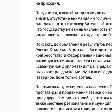
не приходил.
Получается, каждый татарин лично на с
значит, отсутствие внимания к его лично
растолковал это как оскорбительный игн
что государству не важна численность е
численность… а нужна ли тогда стране Р
По факту, до объявления результатов пе
России Татарстан берет на себя ответств
конгресс татар и Федеральная националь
раскинулась сетями татарских организац
«сабантуйной дипломатии»? Да, в рядах
вызывает раздражение. Ну а как ещё дол
Наверное, пока только вот так.
Поэтому накануне переписи населения Та
пропаганды и продвижения тезиса о нео
процедуре. Отмечу, что вообще-то этим 
также местные региональные и муниципал
важности переписаться говорят как мин