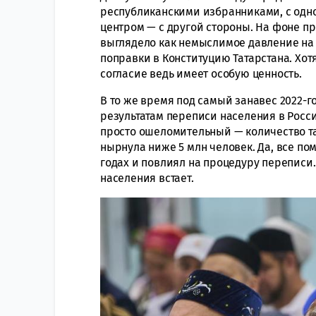
республиканскими избранниками, с одн
центром — с другой стороны. На фоне п
выглядело как немыслимое давление на 
поправки в Конституцию Татарстана. Хот
согласие ведь имеет особую ценность.
В то же время под самый занавес 2022-г
результатам переписи населения в России
просто ошеломительный — количество та
нырнула ниже 5 млн человек. Да, все по
годах и повлиял на процедуру переписи.
населения встает.