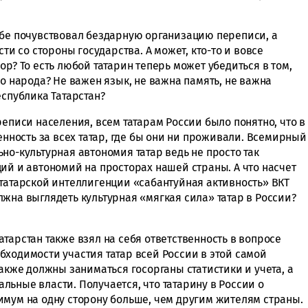
ебе почувствовал бездарную организацию переписи, а
сти со стороны государства. А может, кто-то и вовсе
ор? То есть любой татарин теперь может убедиться в том,
го народа? Не важен язык, не важна память, не важна
еспублика Татарстан?
реписи населения, всем татарам России было понятно, что в
енность за всех татар, где бы они ни проживали. Всемирный
но-культурная автономия татар ведь не просто так
ий и автономий на просторах нашей страны. А что насчет
 татарской интеллигенции «сабантуйная активность» ВКТ
жна выглядеть культурная «мягкая сила» татар в России?
тарстан также взял на себя ответственность в вопросе
бходимости участия татар всей России в этой самой
также должны заниматься госорганы статистики и учета, а
ьные власти. Получается, что татарину в России о
имум на одну сторону больше, чем другим жителям страны.