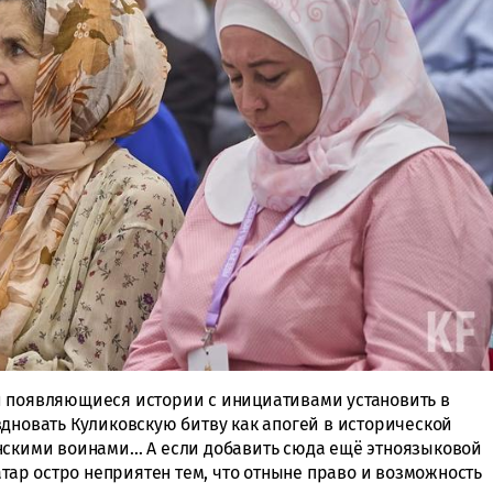
и появляющиеся истории с инициативами установить в
здновать Куликовскую битву как апогей в исторической
нскими воинами… А если добавить сюда ещё этноязыковой
атар остро неприятен тем, что отныне право и возможность