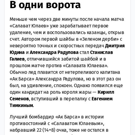
В одни ворота
Меньше чем через две минуты после начала матча
«Салават Юлаев» уже зарабатывает первое
удаление, чем и воспользовались казанцы, открыв
счет. Автором первой шайбы в «Зеленом дерби» с
невероятно точных и скоростных передач
Дмитрия
Юдина
и
Александра Радулова
стал
Станислав
Галиев
, отличившийся забитой шайбой и в
прошлом матче против «Салавата Юлаева».
Обычно лед плавится от нетерпеливого капитана
«Ак Барса» Александра Радулова, но в этот раз он
был, на удивление, спокоен. Однако появился еще
один кандидат на роль короля жары —
Кирилл
Семенов
, вступивший в перепалку с
Евгением
Тимкиным
.
Лучший бомбардир «Ак Барса» в истории
противостояний с «Салаватом Юлаевым»,
набравший 22 (14+8) очка, тоже не остался в