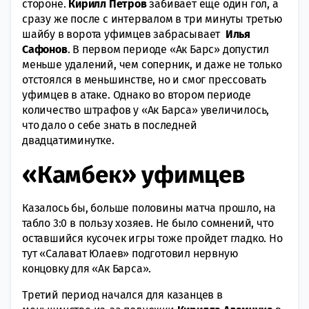
стороне.
Кирилл Петров
забивает еще один гол, а
сразу же после с интервалом в три минуты третью
шайбу в ворота уфимцев забрасывает
Илья
Сафонов
. В первом периоде «Ак Барс» допустил
меньше удалений, чем соперник, и даже не только
отстоялся в меньшинстве, но и смог прессовать
уфимцев в атаке. Однако во втором периоде
количество штрафов у «Ак Барса» увеличилось,
что дало о себе знать в последней
двадцатиминутке.
«Камбек» уфимцев
Казалось бы, больше половины матча прошло, на
табло 3:0 в пользу хозяев. Не было сомнений, что
оставшийся кусочек игры тоже пройдет гладко. Но
тут «Салават Юлаев» подготовил нервную
концовку для «Ак Барса».
Третий период начался для казанцев в