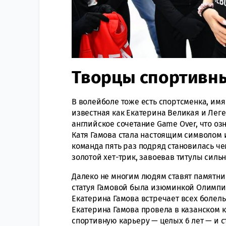
Творцы спортивны
В волейболе тоже есть спортсменка, имя
известная как Екатерина Великая и Лег
английское сочетание Game Over, что озн
Катя Гамова стала настоящим символом и
команда пять раз подряд становилась че
золотой хет-трик, завоевав титулы сил
Далеко не многим людям ставят памятник
статуя Гамовой была изюминкой Олимпи
Екатерина Гамова встречает всех болел
Екатерина Гамова провела в казанском 
спортивную карьеру — целых 6 лет — и с