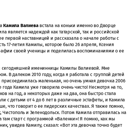
ка
Камила Валиева
встала на коньки именно во Дворце
ила является надеждой как татарской, так и российской
ее первой наставницей и рассказала о начале работы с
ть 17-летия Камилы, которое было 26 апреля, Ксения
афии своей ученицы и поделилась воспоминаниями о ее
и сегодняшней именинницы Камилы Валиевой. Мне
м. В далеком 2010 году, когда я работала с группой детей
м присоединилась маленькая, но очень умная девочка 2006
е года Камила уже говорила очень чисто! Несмотря на то,
ов на год, а некоторых даже на два, она быстро стала
ли с детьми от 4 до 6 лет в различные эстафеты, и Камила
е, что говорит о ее лидерских качествах. Я также помню,
, Чистополь и Зеленодольск. Потом Камила отправилась на
 там старт с программой «Валенки»! Я помню, как мы
ник, увидев Камилу, сказал: «Вот эта девочка точно будет