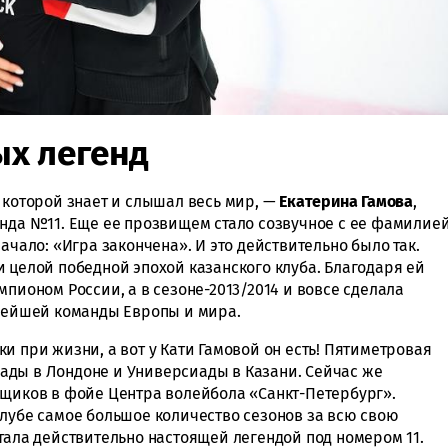
х легенд
 которой знает и слышал весь мир, —
Екатерина Гамова
,
енда №11. Еще ее прозвищем стало созвучное с ее фамилие
ачало: «Игра закончена». И это действительно было так.
 целой победной эпохой казанского клуба. Благодаря ей
мпионом России, а в сезоне-2013/2014 и вовсе сделала
ьнейшей команды Европы и мира.
и при жизни, а вот у Кати Гамовой он есть! Пятиметровая
ады в Лондоне и Универсиады в Казани. Сейчас же
ьщиков в фойе Центра волейбола «Санкт-Петербург».
клубе самое большое количество сезонов за всю свою
тала действительно настоящей легендой под номером 11.