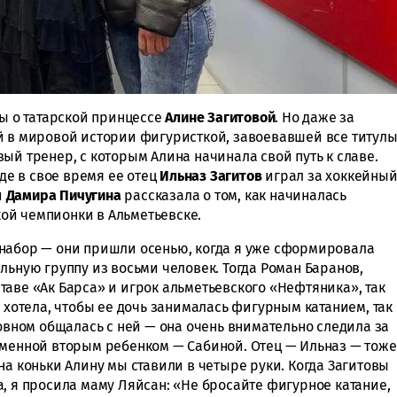
бы о татарской принцессе
Алине Загитовой
. Но даже за
й в мировой истории фигуристкой, завоевавшей все титул
ый тренер, с которым Алина начинала свой путь к славе.
где в свое время ее отец
Ильназ Загитов
играл за хоккейны
и
Дамира Пичугина
рассказала о том, как начиналась
ой чемпионки в Альметьевске.
 набор — они пришли осенью, когда я уже сформировала
льную группу из восьми человек. Тогда Роман Баранов,
аве «Ак Барса» и игрок альметьевского «Нефтяника», так
ь хотела, чтобы ее дочь занималась фигурным катанием, так
новном общалась с ней — она очень внимательно следила за
еменной вторым ребенком — Сабиной. Отец — Ильназ — тоже
на коньки Алину мы ставили в четыре руки. Когда Загитовы
, я просила маму Ляйсан: «Не бросайте фигурное катание,