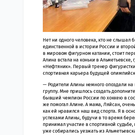
Нет ни одного человека, кто не слышал 
единственной в истории России и второ
в мировом фигурном катании, стоит перв
Алина встала на коньки в Альметьевске, 
«Нефтяник». Первый тренер фигуристк
спортивная карьера будущей олимпийск
— Родители Алины немного опоздали на
группу. Мне пришлось создать дополните
бывший чемпион России по хоккею в сост
же помогал Алине. А мама, Ляйсан, очен
как ей нравился наш вид спорта. Я в ос
успехами Алины, будучи в то время бер
принимал участие в спортивной судьбе, 
уже собирались уезжать из Альметьевска