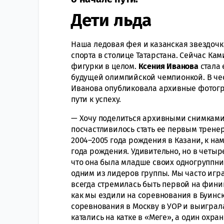
Дети льда
Наша ледовая фея и казанская звездоч
спорта в столице Татарстана. Сейчас Кам
фигурки в целом.
Ксения Иванова
стала 
будущей олимпийской чемпионкой. В чес
Иванова опубликовала архивные фотогр
пути к успеху.
— Хочу поделиться архивными снимкам
посчастливилось стать ее первым тренеро
2004–2005 года рождения в Казани, к на
года рождения. Удивительно, но в четыр
что она была младше своих одногруппник
одним из лидеров группы. Мы часто игра
всегда стремилась быть первой на финиш
как мы ездили на соревнования в Буинск
соревнования в Москву в УОР и выиграла
катались на катке в «Меге», а один охран