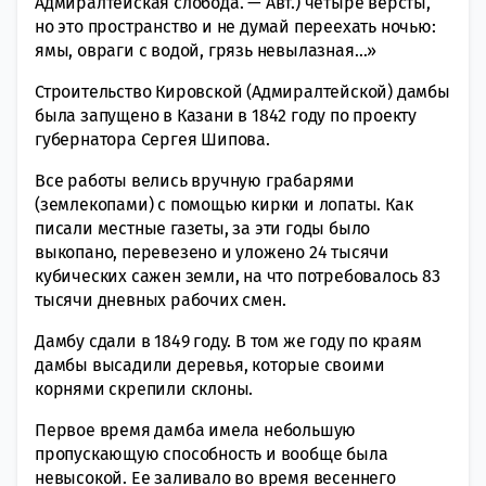
Адмиралтейская слобода. — Авт.) четыре версты,
но это пространство и не думай переехать ночью:
ямы, овраги с водой, грязь невылазная…»
Строительство Кировской (Адмиралтейской) дамбы
была запущено в Казани в 1842 году по проекту
губернатора Сергея Шипова.
Все работы велись вручную грабарями
(землекопами) с помощью кирки и лопаты. Как
писали местные газеты, за эти годы было
выкопано, перевезено и уложено 24 тысячи
кубических сажен земли, на что потребовалось 83
тысячи дневных рабочих смен.
Дамбу сдали в 1849 году. В том же году по краям
дамбы высадили деревья, которые своими
корнями скрепили склоны.
Первое время дамба имела небольшую
пропускающую способность и вообще была
невысокой. Ее заливало во время весеннего