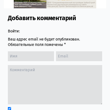
Добавить комментарий
Comment section
Войти:
Ваш адрес email не будет опубликован.
Обязательные поля помечены
*