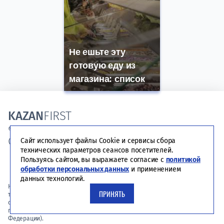
Не ешьте эту
готовую еду из
магазина: список
KAZAN
FIRST
© Kazanfirst 2013 – 2025 all rights reserved
СЛЕДУЙ ЗА НАМИ В СОЦСЕТЯХ
Сайт использует файлы Cookie и сервисы сбора
технических параметров сеансов посетителей.
Пользуясь сайтом, вы выражаете согласие с
политикой
Link to Vk
Link to Telegram
обработки персональных данных
и применением
данных технологий.
На сайте применяются рекомендательные технологии (информационные
ПРИНЯТЬ
технологии предоставления информации на основе сбора,
систематизации и анализа сведений, относящихся к предпочтениям
пользователей сети «Интернет», находящихся на территории Российской
Федерации).