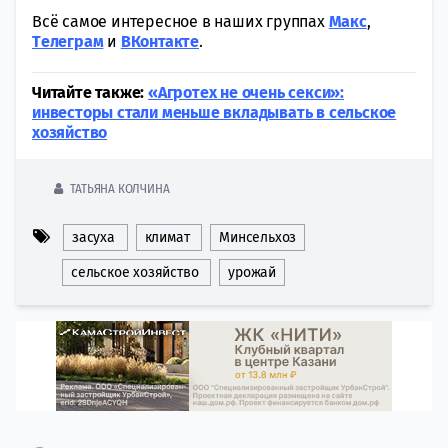
Всё самое интересное в наших группах
Макс
,
Tелеграм
и
ВКонтакте
.
Читайте также:
«Агротех не очень секси»:
инвесторы стали меньше вкладывать в сельское
хозяйство
ТАТЬЯНА КОЛЧИНА
засуха
климат
Минсельхоз
сельское хозяйство
урожай