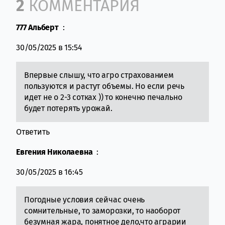
Comment section
2
КОММЕНТАРИЯ
777 Альберт
:
30/05/2025 в 15:54
Впервые слышу, что агро страхованием
пользуются и растут объемы. Но если речь
идет не о 2-3 сотках )) то конечно печально
будет потерять урожай.
Ответить
Евгения Николаевна
:
30/05/2025 в 16:45
Погодные условия сейчас очень
сомнительные, то заморозки, то наоборот
безумная жара, понятное дело,что аграрии