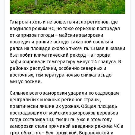
Татарстан хоть и не вошел в число регионов, где
вводился режим ЧС, но тоже серьезно пострадал
от капризов погоды – майские заморозки
повредили ранние всходы сахарной свеклы и
рапса на площади около 5 тысяч га. 13 мая в Казани
был побит климатический рекорд – в городе
зафиксировали температуру минус 2,4 градуса. В
районах республики, особенно северных и
восточных, температура ночью снижалась до
минус восьми.
Сильнее всего заморозки ударили по садоводам
центральных и южных регионов страны,
практически лишив их урожая. Общая площадь
пострадавших от майских заморозков деревьев
тогда составила 13,6 тысяч га. Уже в этом году
заморозки стали причиной введения режима ЧС в
трех областях – Белгородской, Воронежской и