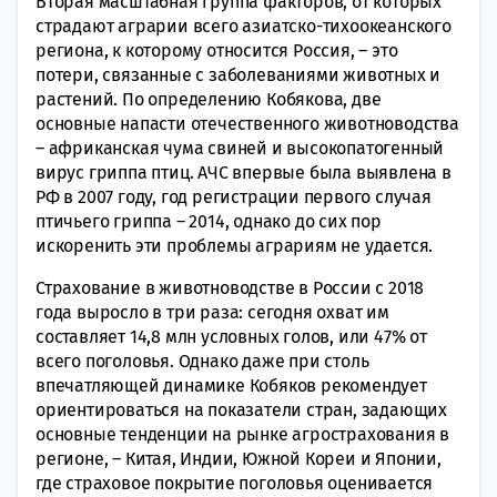
Вторая масштабная группа факторов, от которых
страдают аграрии всего азиатско-тихоокеанского
региона, к которому относится Россия, – это
потери, связанные с заболеваниями животных и
растений. По определению Кобякова, две
основные напасти отечественного животноводства
– африканская чума свиней и высокопатогенный
вирус гриппа птиц. АЧС впервые была выявлена в
РФ в 2007 году, год регистрации первого случая
птичьего гриппа – 2014, однако до сих пор
искоренить эти проблемы аграриям не удается.
Страхование в животноводстве в России с 2018
года выросло в три раза: сегодня охват им
составляет 14,8 млн условных голов, или 47% от
всего поголовья. Однако даже при столь
впечатляющей динамике Кобяков рекомендует
ориентироваться на показатели стран, задающих
основные тенденции на рынке агрострахования в
регионе, – Китая, Индии, Южной Кореи и Японии,
где страховое покрытие поголовья оценивается