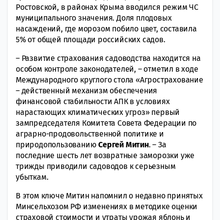
Ростовской, в районах Крыма вводился режим ЧС
муниципального значения. Доля плодовых
насаждений, где морозом побило цвет, составила
5% от общей площади российских садов.
– Развитие страхования садоводства находится на
особом контроле законодателей, – отметил в ходе
Международного круглого стола «Агрострахование
– действенный механизм обеспечения
финансовой стабильности АПК в условиях
нарастающих климатических угроз» первый
зампредседателя Комитета Совета Федерации по
аграрно-продовольственной политике и
природопользованию
Сергей Митин
. – За
последние шесть лет возвратные заморозки уже
трижды приводили садоводов к серьезным
убыткам.
В этом ключе Митин напомнил о недавно принятых
Минсельхозом РФ изменениях в методике оценки
страховой стоимости и утраты урожая яблонь и