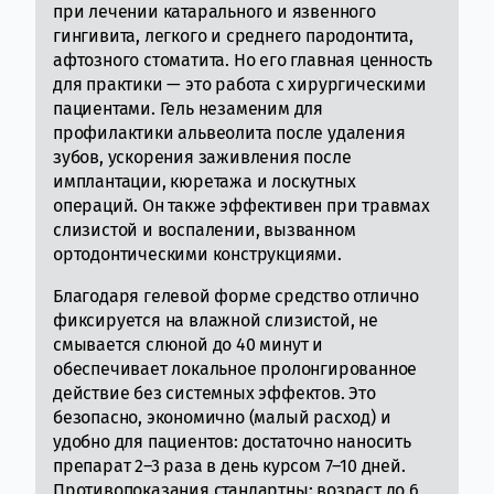
при лечении катарального и язвенного
гингивита, легкого и среднего пародонтита,
афтозного стоматита. Но его главная ценность
для практики — это работа с хирургическими
пациентами. Гель незаменим для
профилактики альвеолита после удаления
зубов, ускорения заживления после
имплантации, кюретажа и лоскутных
операций. Он также эффективен при травмах
слизистой и воспалении, вызванном
ортодонтическими конструкциями.
Благодаря гелевой форме средство отлично
фиксируется на влажной слизистой, не
смывается слюной до 40 минут и
обеспечивает локальное пролонгированное
действие без системных эффектов. Это
безопасно, экономично (малый расход) и
удобно для пациентов: достаточно наносить
препарат 2–3 раза в день курсом 7–10 дней.
Противопоказания стандартны: возраст до 6