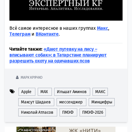
Всё самое интересное в наших группах
Макс
,
Tелеграм
и
ВКонтакте
.
Читайте также:
«Дают путевку на лису –
вписывают собак»: в Татарстане планируют
разрешить охоту на одичавших псов
МАРК КРЯЧКО
Apple
MAX
Ильшат Аминов
МАКС
Максут Шадаев
мессенджер
Минцифры
Николай Атласов
ПМЭФ
ПМЭФ-2026