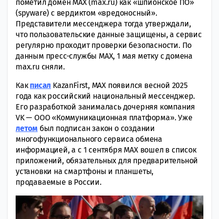
пометил домен MAX (max.ru) как «шпионское ПО»
(spyware) с вердиктом «вредоносный».
Представители мессенджера тогда утверждали,
что пользовательские данные защищены, а сервис
регулярно проходит проверки безопасности. По
данным пресс-службы MAX, 1 мая метку с домена
max.ru сняли.
Как
писал
KazanFirst, MAX появился весной 2025
года как российский национальный мессенджер.
Его разработкой занималась дочерняя компания
VK — ООО «Коммуникационная платформа». Уже
летом
был подписан закон о создании
многофункционального сервиса обмена
информацией, а с 1 сентября MAX вошел в список
приложений, обязательных для предварительной
установки на смартфоны и планшеты,
продаваемые в России.