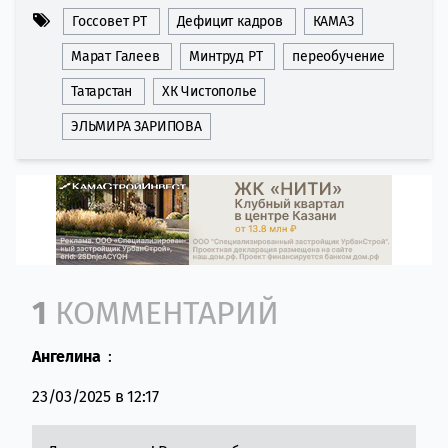
Госсовет РТ
Дефицит кадров
КАМАЗ
Марат Галеев
Минтруд РТ
переобучение
Татарстан
ХК Чистополье
ЭЛЬМИРА ЗАРИПОВА
Comment section
1
КОММЕНТАРИЙ
Ангелина
:
23/03/2025 в 12:17