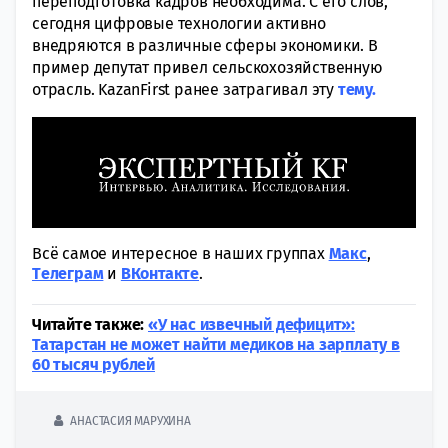
переподготовка кадров необходима. С его слов,
сегодня цифровые технологии активно
внедряются в различные сферы экономики. В
пример депутат привел сельскохозяйственную
отрасль. KazanFirst ранее затрагивал эту
тему.
Всё самое интересное в наших группах
Макс
,
Tелеграм
и
ВКонтакте
.
Читайте также:
«У нас извечный дефицит»:
Татарстан не может найти медиков на зарплату в
60 тысяч рублей
АНАСТАСИЯ МАРУХИНА