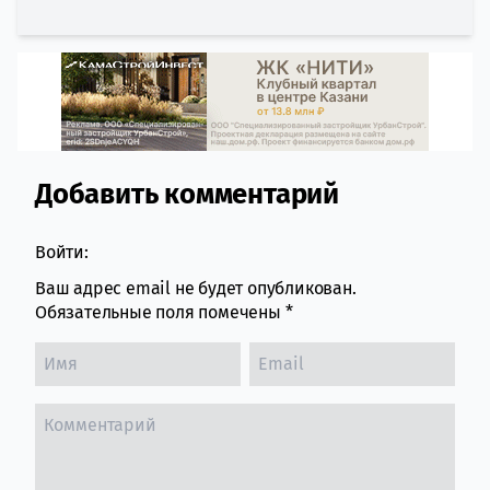
Добавить комментарий
Comment section
Войти:
Ваш адрес email не будет опубликован.
Обязательные поля помечены
*