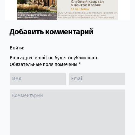
Добавить комментарий
Comment section
Войти:
Ваш адрес email не будет опубликован.
Обязательные поля помечены
*