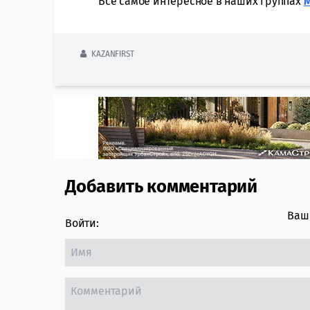
Всё самое интересное в наших группах
KAZANFIRST
Добавить комментарий
Comment section
Ваш 
Войти: