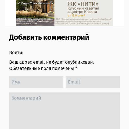
Добавить комментарий
Comment section
Войти:
Ваш адрес email не будет опубликован.
Обязательные поля помечены
*