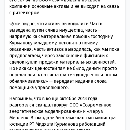
компании основные активы и не выходят на связь
с ритейлером.
«Уже видно, что активы выводились. Часть
выве
дена путем слива имущества, часть —
напрямую как материальная помощь господину
Курманову-младшему, непонятно почему
оказанная, часть активов выводилась, как мы пока
предполагаем, через заключение фиктивных
сделок купли-продажи материальных ценностей.
Но никаких ценностей там не было, деньги просто
передавались на счета фирм-однодневок и потом
обналичивались» — передает издание слова
помощника управляющего.
Напомним, что в конце октября 2013 года
разгорелся скандал вокруг ООО «
Современное
энергетическое моделирование
» и «Леруа
Мерлен». В скандале был замешан сын министра
юстиции РТ Мидхата Курманова работавший