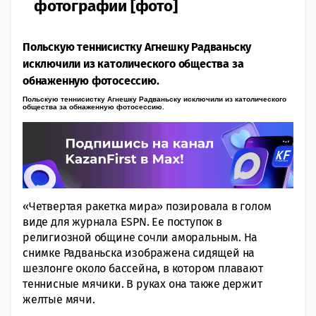
фотографии [фото]
Польскую теннисистку Агнешку Радваньску
исключили из католического общества за
обнаженную фотосессию.
Польскую теннисистку Агнешку Радваньску исключили из католического
общества за обнаженную фотосессию.
«Четвертая ракетка мира» позировала в голом
виде для журнала ESPN. Ее поступок в
религиозной общине сочли аморальным. На
снимке Радваньска изображена сидящей на
шезлонге около бассейна, в котором плавают
теннисные мячики. В руках она также держит
желтые мячи.