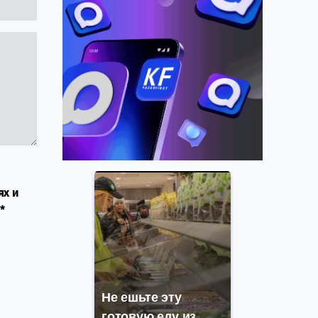
ях и
*
Не ешьте эту
готовую еду из