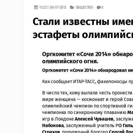
11:22 | 08-07-2013
ОБЩЕСТВО
0
Стали известны им
эстафеты олимпийск
Оргкомитет «Сочи 2014» обнар
олимпийского огня.
Оргкомитет «Сочи 2014» обнародовал и
Как сообщает ИТАР-ТАСС, факелоносцы пр
В число тех, кому выпала честь пронест
мире женщина — космонавт и герой Сов
олимпийский чемпион по спортивной ги
чемпионка по синхронному плаванию
Ма
игр в Лондоне
Алексей Чувашев
, заслуж
Набокова
, заслуженный учитель РФ
Гиль
Страхов
, популярный блоггер
Сергей До