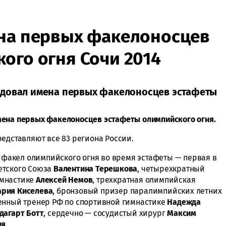
ена первых факелоносцев
ого огня Сочи 2014
одовал имена первых факелоносцев эстафеты
мена первых факелоносцев эстафеты олимпийского огня.
едставляют все 83 региона России.
и факел олимпийского огня во время эстафеты — первая в
етского Союза
Валентина Терешкова
, четырехкратный
мнастике
Алексей Немов
, трехкратная олимпийская
рия Киселева
, бронзовый призер паралимпийских летних
енный тренер РФ по спортивной гимнастике
Надежда
дагарт Ботт
, сердечно — сосудистый хирург
Максим
ля
.