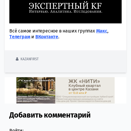
Всё самое интересное в наших группах
Макс
,
Tелеграм
и
ВКонтакте
.
KAZANFIRST
Добавить комментарий
Comment section
Войти: