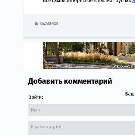
Всё самое интересное в наших группах
KAZANFIRST
Добавить комментарий
Comment section
Ваш 
Войти: