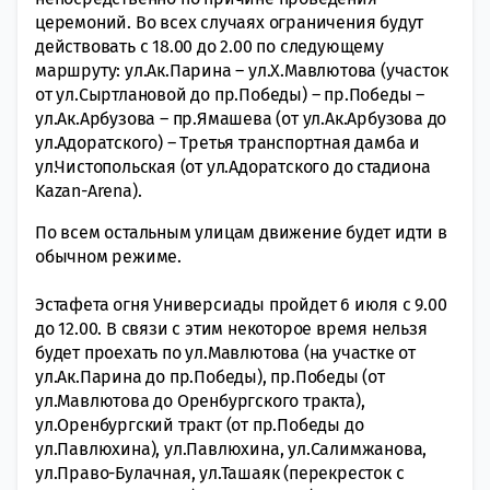
церемоний. Во всех случаях ограничения будут
действовать с 18.00 до 2.00
по следующему
маршруту
: ул.Ак.Парина – ул.Х.Мавлютова (участок
от ул.Сыртлановой до пр.Победы) – пр.Победы –
ул.Ак.Арбузова – пр.Ямашева (от ул.Ак.Арбузова до
ул.Адоратского) – Третья транспортная дамба и
ул.Чистопольская (от ул.Адоратского до стадиона
Kazan-Arena).
По всем остальным улицам движение будет идти в
обычном режиме.
Эстафета огня Универсиады пройдет 6 июля с 9.00
до 12.00. В связи с этим некоторое время нельзя
будет проехать по ул.Мавлютова (на участке от
ул.Ак.Парина до пр.Победы), пр.Победы (от
ул.Мавлютова до Оренбургского тракта),
ул.Оренбургский тракт (от пр.Победы до
ул.Павлюхина), ул.Павлюхина, ул.Салимжанова,
ул.Право-Булачная, ул.Ташаяк (перекресток с