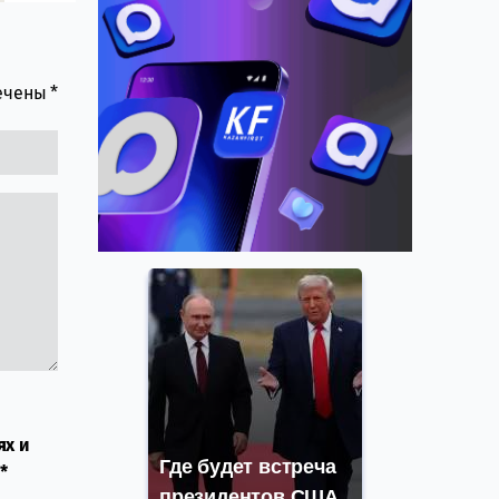
мечены
*
ях и
Где будет встреча
*
президентов США