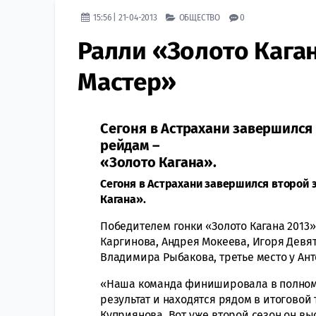
15:56 | 21-04-2013
ОБЩЕСТВО
0
Ралли «Золото Кага
Мастер»
Сегоня в Астрахани завершился 
рейдам –
«Золото Кагана».
Сегоня в Астрахани завершился второй 
Кагана».
Победителем гонки «Золото Кагана 2013
Каргинова, Андрея Мокеева, Игоря Девят
Владимира Рыбакова, третье место у Ан
«Наша команда финишировала в полном с
результат и находятся рядом в итоговой
Куприянова. Вот уже второй сезон он вы