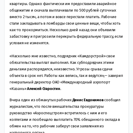
квартиры. Однако фактически им предоставили аварийное
общежитие и сначала выплачивали по 500 рублей суточных
вместо 2 тысяч, а потом и вовсе перестали платить. Рабочие
стали закладывать в ломбарды свои ценные вещи, чтобы хоть
как-то прокормиться. Несколько дней назад они объявили
забастовку и пригрозили перекрыть федеральную трассу, если
условия не изменятся.
«Насколько мне известно, подрядчик «Камдорстрой» свои
обязательства выплат выполнил. Как субподрядчик этими
деньгами распорядился, неизвестно. Угрозы срыва сдачи
объекта в срок нет. Работы как велись, так и ведутся»,— заверил
генеральный директор ОАО «Международный аэропорт
«Казань»
Алексей Старостин
.
Вчера один из обманутых рабочих
Денис Евдокимов
сообщил
журналистам, что после вмешательства прокуратуры
руководство «Аэроспецстроя» встретилось с ним и его
коллегами и пообещало выплатить 70% обещанного оклада в
обмен на то, что рабочие заберут свои заявления из
надзорного органа.