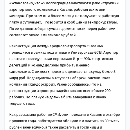
«Установлено, что 45 волгоградцев участвуют в реконструкции
аэропортового комплекса в Казани, работая вахтовым
методом. При этом они более месяца не получают заработную
плату и суточные»,— говорится в сообщении Генпрокуратуры.
По ее данным, общая сумма задолженности перед рабочими
составляет около 2 миллионов рублей.
Реконструкция международного аэропорта «Казань»
проводится в рамках подготовки к Универсиаде-2013. Аэропорт
называют «воздушными воротами» Игр — 90% спортивных
делегаций и команд должны прибыть именно
самолетами. Стоимость проекта оценивается в сумму более 8
млрд руб. Подрядчиком выступает набережночелнинская
компания «Камдорстрой». Ранее сообщалось, что на
реконструкции аэропорта задействовано всего более 200
рабочих. По плану она должна быть завершена к июню
текущего года.
Как рассказали рабочие СМИ, они приехали в Казань в октябре
прошлого года, работодатели обещали им платить по 30 тысяч
рублей ежемесячно, а также расселить в гостиницы и