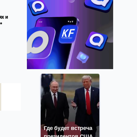
ях и
*
Где будет встреча
президентов США