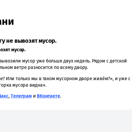
ани
у не вывозят мусор.
возят мусор.
вывозили мусор уже больше двух недель. Рядом с детской
льном ветре разносится по всему двору.
е? Или только мы в таком мусорном дворе живём?», и уже с
горка мусора видна».
Макс
,
Tелеграм
и
ВКонтакте
.