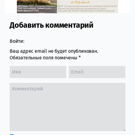
Добавить комментарий
Comment section
Войти:
Ваш адрес email не будет опубликован.
Обязательные поля помечены
*