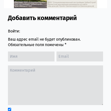
Добавить комментарий
Comment section
Войти:
Ваш адрес email не будет опубликован.
Обязательные поля помечены
*