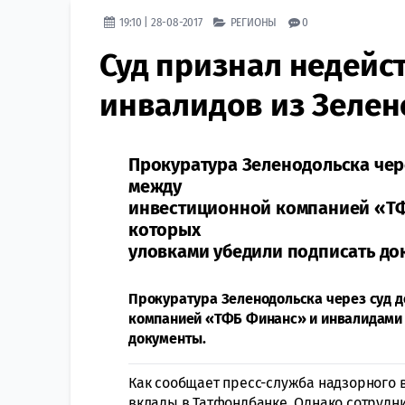
19:10 | 28-08-2017
РЕГИОНЫ
0
Суд признал недейс
инвалидов из Зеле
Прокуратура Зеленодольска чер
между
инвестиционной компанией «ТФ
которых
уловками убедили подписать до
Прокуратура Зеленодольска через суд 
компанией «ТФБ Финанс» и инвалидами 
документы.
Как сообщает пресс-служба надзорного 
вклады в Татфондбанке. Однако сотрудн