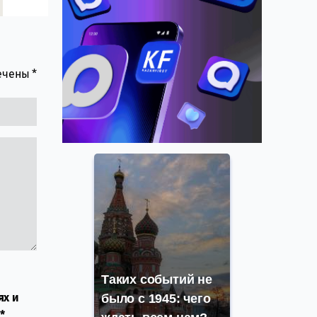
мечены
*
Таких событий не
ях и
было с 1945: чего
*