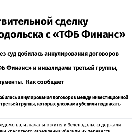
твительной сделку
нодольска с «ТФБ Финанс»
ез суд добилась аннулирования договоров
Б Финанс» и инвалидами третьей группы,
кументы. Как сообщает
добилась аннулирования договоров между инвестиционной
третьей группы, которых уловками убедили подписать
ведомства, изначально жители Зеленодольска держали
ики кредитного учреждения убедили их перевести