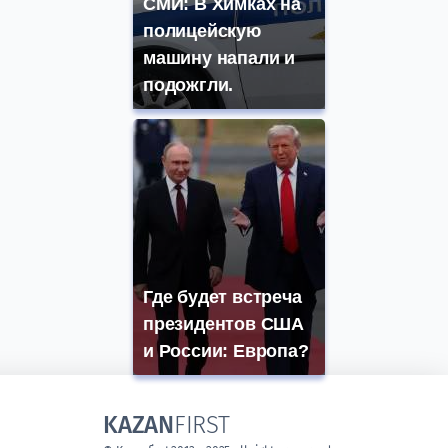
СМИ: В Химках на
полицейскую
машину напали и
подожгли.
Где будет встреча
президентов США
и России: Европа?
KAZAN
FIRST