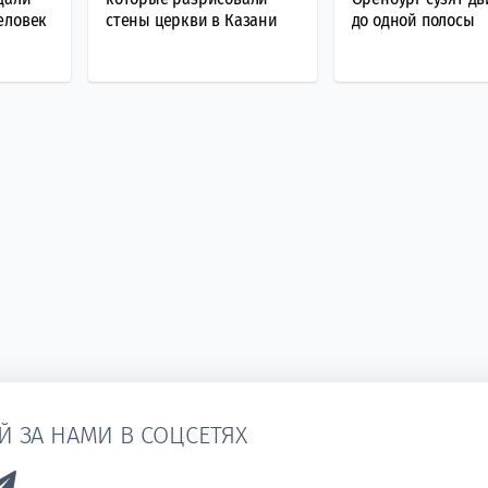
еловек
стены церкви в Казани
до одной полосы
Й ЗА НАМИ В СОЦСЕТЯХ
k to Vk
Link to Telegram