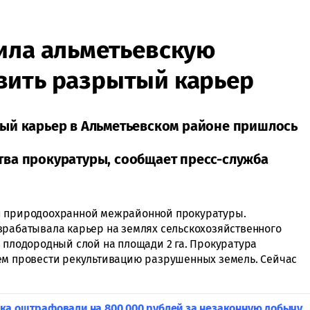
ила альметьевскую
вить разрытый карьер
ый карьер в Альметьевском районе пришлось
ва прокуратуры, сообщает пресс-служба
й природоохранной межрайонной прокуратуры.
зрабатывала карьер на землях сельскохозяйственного
н плодородный слой на площади 2 га. Прокуратура
ем провести рекультивацию разрушенных земель. Сейчас
ка оштрафовали на 800 000 рублей за незаконную добычу