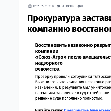
11:52 | 29-11-2017
РЕГИОНЫ
0
Прокуратура застав
компанию восстано
Восстановить незаконно разрыт
компании
«Союз-Агро» после вмешательст
надзорного
ведомства.
Проверку провели сотрудники Татарско
Выяснилось, что компания незаконно ра
назначения. В результате был уничтоже
направила заявление в суд с требовани
решение суда исполнено полностью.
Читайте также:
Предприятие Альметьевс