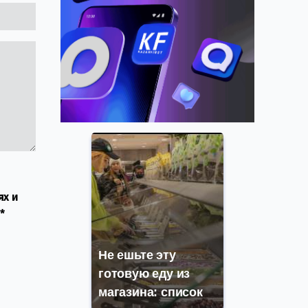
ях и
*
Не ешьте эту
готовую еду из
магазина: список