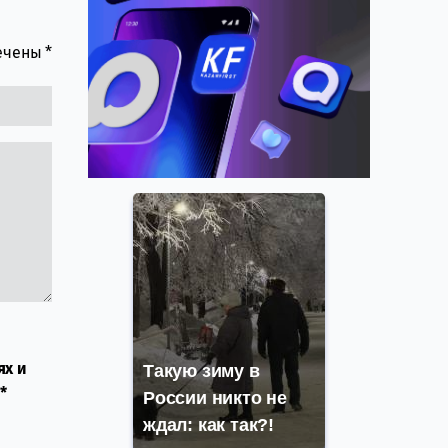
мечены
*
ях и
Такую зиму в
*
России никто не
ждал: как так?!