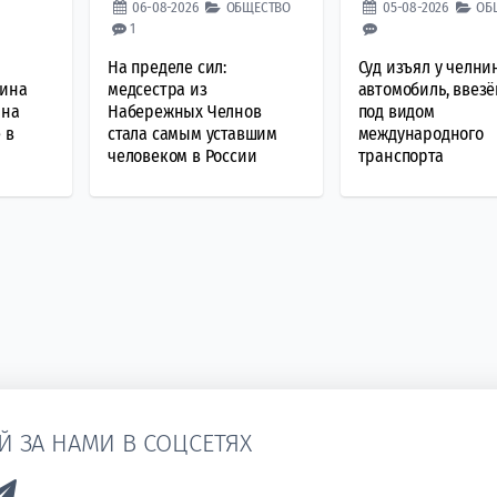
06-08-2026
ОБЩЕСТВО
05-08-2026
ОБ
1
На пределе сил:
Суд изъял у челни
чина
медсестра из
автомобиль, ввез
 на
Набережных Челнов
под видом
 в
стала самым уставшим
международного
человеком в России
транспорта
Й ЗА НАМИ В СОЦСЕТЯХ
k to Vk
Link to Telegram