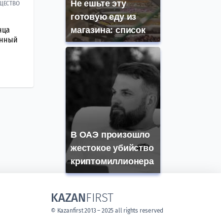
Не ешьте эту
ЩЕСТВО
готовую еду из
нца
магазина: список
ённый
В ОАЭ произошло
жестокое убийство
криптомиллионера
KAZAN
FIRST
© Kazanfirst 2013 – 2025 all rights reserved