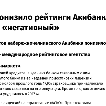
понизило рейтинги Акибанк
а «негативный»
тов набережночелнинского Акибанка понизило
» международное рейтинговое агентство
инмаркет».
олей кредитов, выданных банком связанным с ним
амого банка из-за недавней приостановки лицензий
о ноября прошлого года 17,9% страховщика принадлежало
тивно сказаться на его репутации. Кроме того, как отмечаю
а ухудшилось в 2017-м.
е лицензий на страхование «АСКО». При этом глава