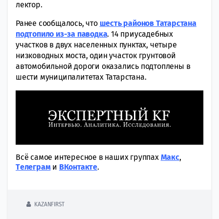
лектор.
Ранее сообщалось, что
шесть районов Татарстана
подтопило из-за паводка
. 14 приусадебных
участков в двух населенных пунктах, четыре
низководных моста, один участок грунтовой
автомобильной дороги оказались подтоплены в
шести муниципалитетах Татарстана.
Всё самое интересное в наших группах
Макс
,
Tелеграм
и
ВКонтакте
.
KAZANFIRST