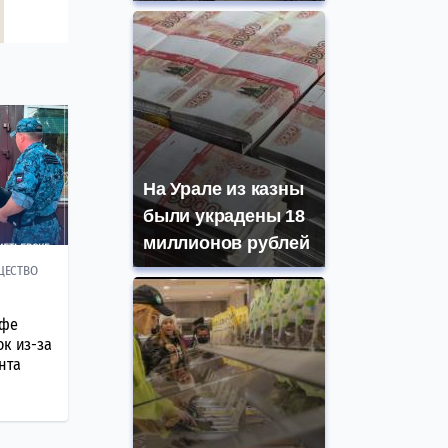
На Урале из казны
были украдены 18
миллионов рублей
ЩЕСТВО
афе
ок из-за
нта