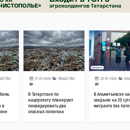
ЩЕСТВО
31-07-2026
ОБЩЕСТВО
28-07-2026
ОБ
бель:
В Татарстане по
В Альметьевске к
и
нацпроекту планируют
закрыли на 20 сут
 в
ликвидировать два
мигранта без пате
йоне
опасных полигона