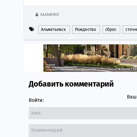
KAZANFIRST
Альметьевск
Рождество
сброс
сточ
Добавить комментарий
Comment section
Ваш 
Войти: