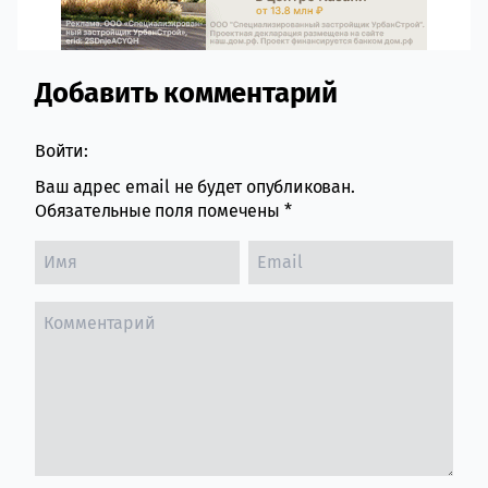
Добавить комментарий
Comment section
Войти:
Ваш адрес email не будет опубликован.
Обязательные поля помечены
*